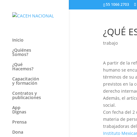
55 1066 2703
¿QUÉ E
Inicio
trabajo
¿Quiénes
Somos?
A partir de la r
¿Qué
Hacemos?
humano se encuen
términos de su 
Capacitación
y formación
previstos en la 
derecho internac
Contratos y
publicaciones
Además, el artíc
social.
App
Dignas
Con fecha del 2 
materia de perso
Prensa
trabajadoras de
Dona
Instituto Mexica