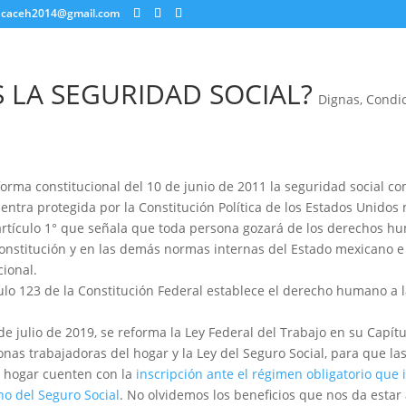
caceh2014@gmail.com
S LA SEGURIDAD SOCIAL?
Dignas
,
Condi
eforma constitucional del 10 de junio de 2011 la seguridad social 
tra protegida por la Constitución Política de los Estados Unidos
artículo 1° que señala que toda persona gozará de los derechos h
constitución y en las demás normas internas del Estado mexicano e 
ional.
ulo 123 de la Constitución Federal establece el derecho humano a 
de julio de 2019, se reforma la Ley Federal del Trabajo en su Capítul
nas trabajadoras del hogar y la Ley del Seguro Social, para que la
l hogar cuenten con la
inscripción ante el régimen obligatorio que 
no del Seguro Social
. No olvidemos los beneficios que nos da esta