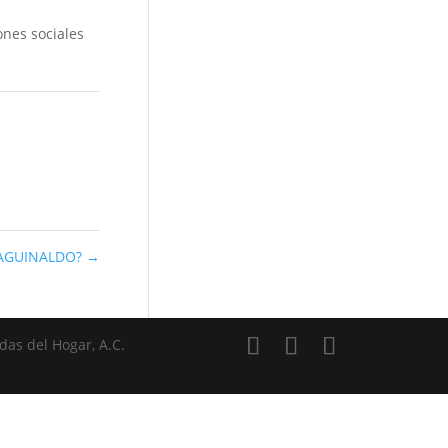
ones sociales
 AGUINALDO?
→
das del Hogar, A.C.