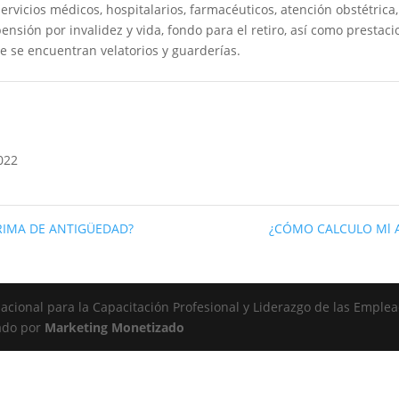
ervicios médicos, hospitalarios, farmacéuticos, atención obstétrica,
ensión por invalidez y vida, fondo para el retiro, así como prestaci
e se encuentran velatorios y guarderías.
022
RIMA DE ANTIGÜEDAD?
¿CÓMO CALCULO Ml
cional para la Capacitación Profesional y Liderazgo de las Emplea
ado por
Marketing Monetizado