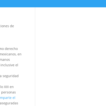
ciones de
como derecho
 mexicanos, en
umanos
inclusive el
la seguridad
o XIII en
s personas
imparte el
r aseguradas