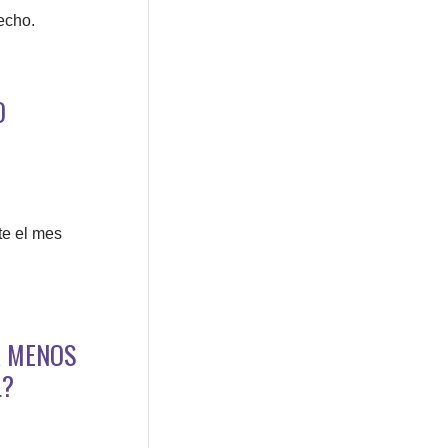
echo.
O
te el mes
A MENOS
L?