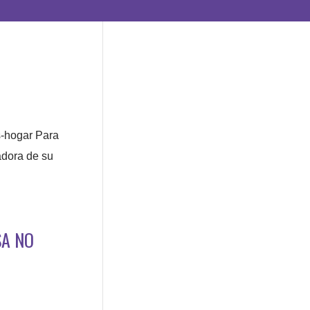
s-hogar Para
adora de su
SA NO