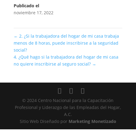
Publicado el
noviembre 17, 2022
←
2. ¿Si la trabajadora del hogar de mi casa trabaja
menos de 8 horas, puede inscribirse a la seguridad
social?
4. ¿Qué hago si la trabajadora del hogar de mi casa
no quiere inscribirse al seguro social?
→
© 2024 Centro Nacional para la Capacitación
Profesional y Liderazgo de las Empleadas del Hogar,
A.C.
Sitio Web Diseñado por
Marketing Monetizado