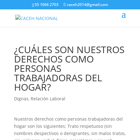
55 1066 2703
caceh2014@gmail.com
¿CUÁLES SON NUESTROS
DERECHOS COMO
PERSONAS
TRABAJADORAS DEL
HOGAR?
Dignas
,
Relación Laboral
Nuestros derechos como personas trabajadoras del
hogar son los siguientes: Trato respetuoso (sin
nombres despectivos o denigrantes, sin malos tratos,