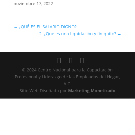
noviembre 17, 2022
←
¿QUÉ ES EL SALARIO DIGNO?
2. ¿Qué es una liquidación y finiquito?
→
© 2024 Centro Nacional para la Capacitación
Profesional y Liderazgo de las Empleadas del Hogar,
A.C.
Sitio Web Diseñado por
Marketing Monetizado