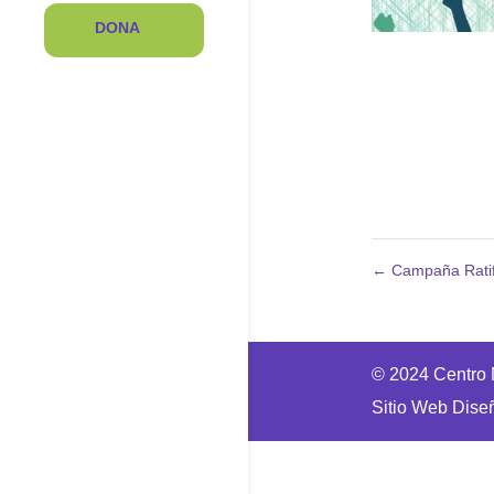
DONA
←
Campaña Ratif
© 2024 Centro N
Sitio Web Dise