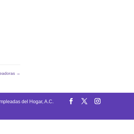
leadoras
→
Empleadas del Hogar, A.C.